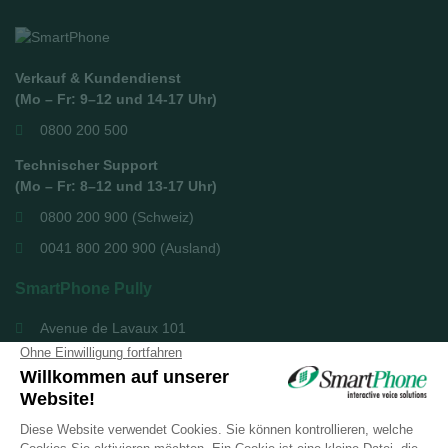
Verkauf & Kundendienst
(Mo – Fr: 9–12 und 14-17 Uhr)
0800 200 500
Technischer Support
(Mo – Fr: 8–12 und 13-17 Uhr)
0800 200 900 (Schweiz)
0041 800 200 900 (Ausland)
SmartPhone Pully
Avenue de Lavaux 101
1009 Pully
+41 21 721 51 51
SmartPhone Genf