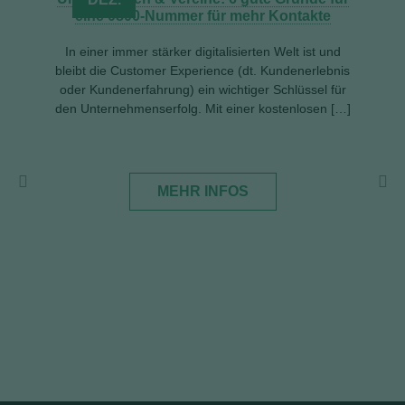
eine 0800-Nummer für mehr Kontakte
In einer immer stärker digitalisierten Welt ist und
bleibt die Customer Experience (dt. Kundenerlebnis
oder Kundenerfahrung) ein wichtiger Schlüssel für
den Unternehmenserfolg. Mit einer kostenlosen […]
Sma
Sch
mber
MEHR INFOS
 Sie
ie
ite