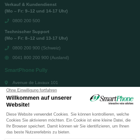
Verkauf & Kundendienst
(Mo – Fr: 9–12 und 14-17 Uhr)
0800 200 500
Technischer Support
(Mo – Fr: 8–12 und 13-17 Uhr)
0800 200 900 (Schweiz)
0041 800 200 900 (Ausland)
SmartPhone Pully
Avenue de Lavaux 101
1009 Pully
+41 21 721 51 51
SmartPhone Genf
Rue Eugène Marziano 15
1227 les Acacias
+41 22 879 84 84