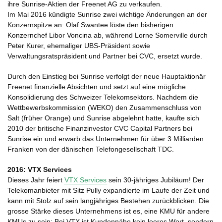
ihre Sunrise-Aktien der Freenet AG zu verkaufen.
Im Mai 2016 kündigte Sunrise zwei wichtige Änderungen an der
Konzernspitze an: Olaf Swantee löste den bisherigen
Konzernchef Libor Voncina ab, während Lorne Somerville durch
Peter Kurer, ehemaliger UBS-Präsident sowie
Verwaltungsratspräsident und Partner bei CVC, ersetzt wurde.
Durch den Einstieg bei Sunrise verfolgt der neue Hauptaktionär
Freenet finanzielle Absichten und setzt auf eine mögliche
Konsolidierung des Schweizer Telekomsektors. Nachdem die
Wettbewerbskommission (WEKO) den Zusammenschluss von
Salt (früher Orange) und Sunrise abgelehnt hatte, kaufte sich
2010 der britische Finanzinvestor CVC Capital Partners bei
Sunrise ein und erwarb das Unternehmen für über 3 Milliarden
Franken von der dänischen Telefongesellschaft TDC.
2016: VTX Services
Dieses Jahr feiert
VTX Services
sein 30-jähriges Jubiläum! Der
Telekomanbieter mit Sitz Pully expandierte im Laufe der Zeit und
kann mit Stolz auf sein langjähriges Bestehen zurückblicken. Die
grosse Stärke dieses Unternehmens ist es, eine KMU für andere
KMUs zu sein: Bei VTX ist Kundennähe kein leeres Wort, sondern