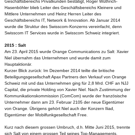
Geschäftsbereichs Privatkunden bestätigt, Roger Wüthrich-
Hasenböhler blieb Leiter des Geschäftsbereichs Kleinere und
Mittlere Unternehmen und Heinz Herren Leiter des
Geschäftsbereichs IT, Network & Innovation. Ab Januar 2014
wurde die Struktur des Swisscom-Konzerns vereinfacht, denn
Swisscom IT Services wurde in Swisscom Schweiz integriert.
2015 : Salt
Am 23. April 2015 wurde Orange Communications zu Salt: Xavier
Niel übernahm das Unternehmen und wurde damit zum
Hauptaktionär.
Kurzer Blick zurück: Im Dezember 2014 teilte die britische
Beteiligungsgesellschaft Apax Partners den Verkauf von Orange
Schweiz mit und das Unternehmen ging für 2,8 Mrd. CHF an NJJ
Capital, die private Holding von Xavier Niel. Nach Zustimmung der
Kommunikationskommission (ComCom) wurde der französische
Unternehmer dann am 23. Februar 2105 der neue Eigentümer
von Orange. Übrigens gehört Niel auch der Konzern Iliad,
Eigentümer der Mobilfunkgesellschaft Free.
Kurz nach diesem grossen Umbruch, d.h. Mitte Juni 2015, trennte
sich Salt von einem grossen Teil seines Top-Managements.