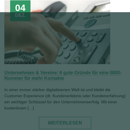
04
DEZ.
Unternehmen & Vereine: 6 gute Gründe für eine 0800-
Nummer für mehr Kontakte
In einer immer stärker digitalisierten Welt ist und bleibt die
Customer Experience (dt. Kundenerlebnis oder Kundenerfahrung)
ein wichtiger Schlüssel für den Unternehmenserfolg. Mit einer
kostenlosen […]
WEITERLESEN