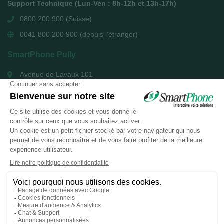
Support Technique (Lun-Ven : 8h-12h et 13h-17h)
0800 200 900 (Suisse)
0041 800 200 900 (depuis l’étranger)
SmartPhone Pully
Avenue de Lavaux 101
1009 Pully
+41 21 721 51 51
SmartPhone Genève
Rue Eugène Marziano 15
1227 les Acacias
+41 22 879 84 84
SmartPhone Bâle
St. Alban-Anlage 44
4052 Bâle