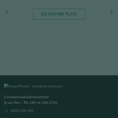
e
EN SAVOIR PLUS
ence
tte
on de
Commercial/administratif
(Lun-Ven : 9h-12h et 14h-17h)
0800 200 500