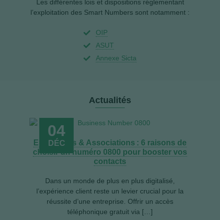
Les différentes lois et dispositions réglementant
l’exploitation des Smart Numbers sont notamment :
OIP
ASUT
Annexe Sicta
Actualités
04
Entreprises & Associations : 6 raisons de
DÉC
choisir un numéro 0800 pour booster vos
Qu
contacts
Dans un monde de plus en plus digitalisé,
L
l’expérience client reste un levier crucial pour la
réussite d’une entreprise. Offrir un accès
e
téléphonique gratuit via […]
t